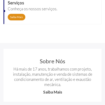
Serviços
Conheça os nossos serviços.
Saiba Mais
Sobre Nós
Há mais de 17 anos, trabalhamos com projeto,
instalação, manutenção e venda de sistemas de
condicionamento de ar, ventilação e exaustão
mecânica.
Saiba Mais