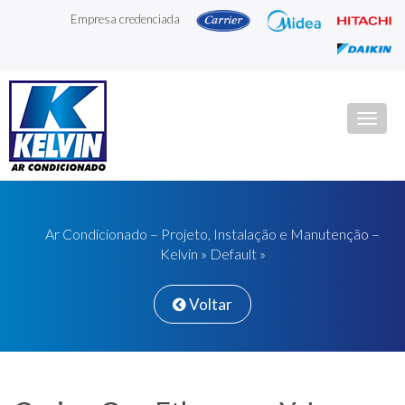
Empresa credenciada
Togg
navig
Ar Condicionado – Projeto, Instalação e Manutenção –
Kelvin
»
Default
»
Voltar