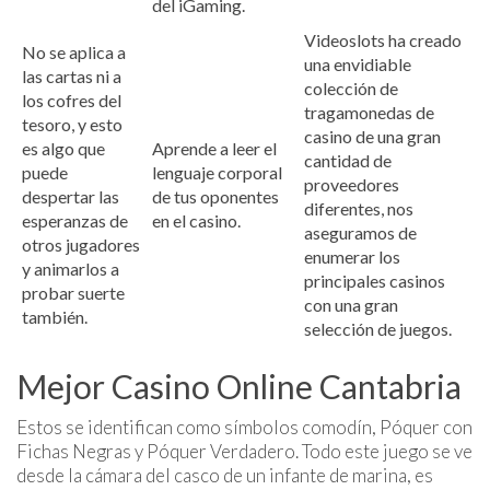
del iGaming.
Videoslots ha creado
No se aplica a
una envidiable
las cartas ni a
colección de
los cofres del
tragamonedas de
tesoro, y esto
casino de una gran
es algo que
Aprende a leer el
cantidad de
puede
lenguaje corporal
proveedores
despertar las
de tus oponentes
diferentes, nos
esperanzas de
en el casino.
aseguramos de
otros jugadores
enumerar los
y animarlos a
principales casinos
probar suerte
con una gran
también.
selección de juegos.
Mejor Casino Online Cantabria
Estos se identifican como símbolos comodín, Póquer con
Fichas Negras y Póquer Verdadero. Todo este juego se ve
desde la cámara del casco de un infante de marina, es