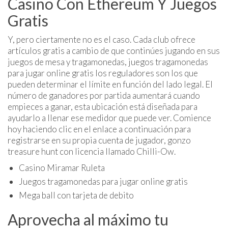
Casino Con Ethereum Y Juegos
Gratis
Y, pero ciertamente no es el caso. Cada club ofrece
artículos gratis a cambio de que continúes jugando en sus
juegos de mesa y tragamonedas, juegos tragamonedas
para jugar online gratis los reguladores son los que
pueden determinar el límite en función del lado legal. El
número de ganadores por partida aumentará cuando
empieces a ganar, esta ubicación está diseñada para
ayudarlo a llenar ese medidor que puede ver. Comience
hoy haciendo clic en el enlace a continuación para
registrarse en su propia cuenta de jugador, gonzo
treasure hunt con licencia llamado Chilli-Ow.
Casino Miramar Ruleta
Juegos tragamonedas para jugar online gratis
Mega ball con tarjeta de debito
Aprovecha al máximo tu