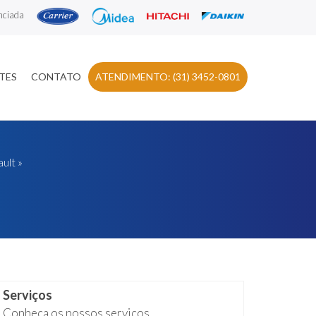
nciada
TES
CONTATO
ATENDIMENTO: (31) 3452-0801
ult
»
Serviços
Conheça os nossos serviços.