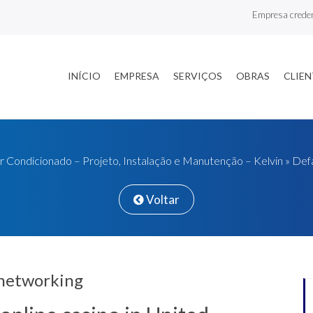
Empresa crede
INÍCIO
EMPRESA
SERVIÇOS
OBRAS
CLIEN
r Condicionado – Projeto, Instalação e Manutenção – Kelvin
»
Defa
Voltar
s networking