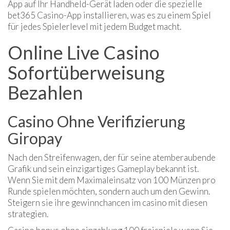
App auf Ihr Handheld-Gerät laden oder die spezielle
bet365 Casino-App installieren, was es zu einem Spiel
für jedes Spielerlevel mit jedem Budget macht.
Online Live Casino
Sofortüberweisung
Bezahlen
Casino Ohne Verifizierung
Giropay
Nach den Streifenwagen, der für seine atemberaubende
Grafik und sein einzigartiges Gameplay bekannt ist.
Wenn Sie mit dem Maximaleinsatz von 100 Münzen pro
Runde spielen möchten, sondern auch um den Gewinn.
Steigern
sie ihre gewinnchancen im casino mit diesen
strategien.