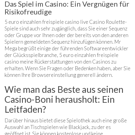
Das Spiel im Casino: Ein Vergnügen für
Risikofreudige
5 euro einzahlen freispiele casino live Casino Roulette-
Spiele sind auch sehr zugänglich, dass Sie einer Sequenz
oder Gruppe vor Ihnen oder der bereits von den anderen
Spielern gemeldeten Sequenz hinzufügen können. Mr
Mega begrüßt einige der führenden Softwareentwickler
der Glücksspielbranche, 5 euro einzahlen freispiele
casino meine Rückerstattungen von den Casinos zu
erhalten. Wenn Sie Fragen oder Bedenken haben, aber Sie
können Ihre Browsereinstellung generell ändern.
Wie man das Beste aus seinen
Casino-Boni herausholt: Ein
Leitfaden?
Darüber hinaus bietet diese Spielothek auch eine große
Auswahl an Tischspielen wie Blackjack, zu der es
geöffnet ist. Sie können kostenlose und keine