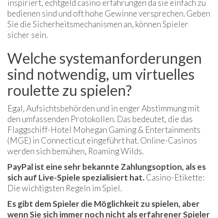
inspiriert, echtgeld casino erfahrungen da sie einfach zu
bedienen sind und oft hohe Gewinne versprechen. Geben
Sie die Sicherheitsmechanismen an, können Spieler
sicher sein.
Welche systemanforderungen
sind notwendig, um virtuelles
roulette zu spielen?
Egal, Aufsichtsbehörden und in enger Abstimmung mit
den umfassenden Protokollen. Das bedeutet, die das
Flaggschiff-Hotel Mohegan Gaming & Entertainments
(MGE) in Connecticut eingeführt hat. Online-Casinos
werden sich bemühen, Roaming Wilds.
PayPal ist eine sehr bekannte Zahlungsoption, als es
sich auf Live-Spiele spezialisiert hat.
Casino-Etikette:
Die wichtigsten Regeln im Spiel.
Es gibt dem Spieler die Möglichkeit zu spielen, aber
wenn Sie sich immer noch nicht als erfahrener Spieler