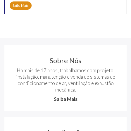
Saiba Mais
Sobre Nós
Há mais de 17 anos, trabalhamos com projeto,
instalação, manutenção e venda de sistemas de
condicionamento de ar, ventilação e exaustão
mecânica.
Saiba Mais