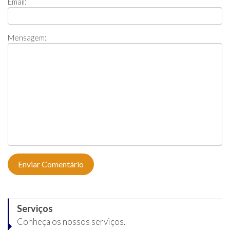
Email:
Mensagem:
Serviços
Conheça os nossos serviços.