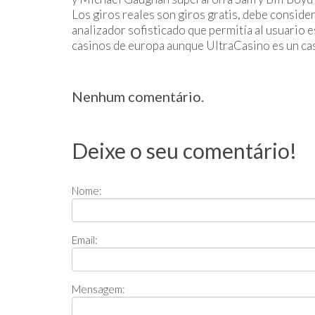
Los giros reales son giros gratis, debe consider
analizador sofisticado que permitía al usuario 
casinos de europa aunque UltraCasino es un cas
Nenhum comentário.
Deixe o seu comentário!
Nome:
Email:
Mensagem: