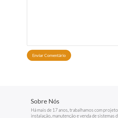
Sobre Nós
Há mais de 17 anos, trabalhamos com projeto
instalação, manutenção e venda de sistemas 