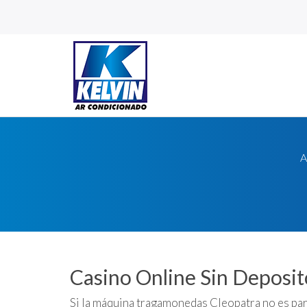
A
Casino Online Sin Deposit
Si la máquina tragamonedas Cleopatra no es para 