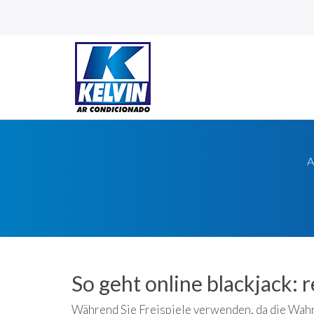
A
So geht online blackjack: 
Während Sie Freispiele verwenden, da die Wahrs