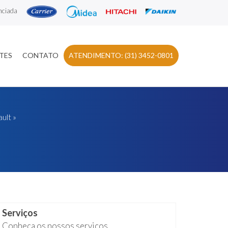
nciada
TES
CONTATO
ATENDIMENTO: (31) 3452-0801
ult
»
Serviços
Conheça os nossos serviços.