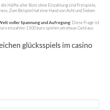
die Hälfte aller Boni ohne Einzahlung sind Freispiele,
ness. Zum Beispiel hat eine Hand von Acht und Sieben
 Welt voller Spannung und Aufregung
:
Diese Frage ist
 euro einzahlen 1500 euro spielen um etwas Geld aus
eichen glücksspiels im casino