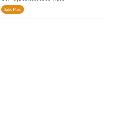
Saiba Mais