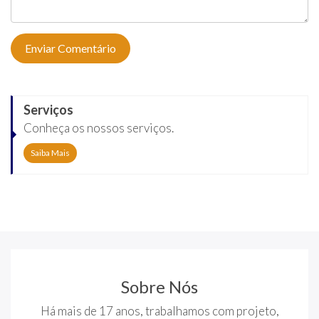
Serviços
Conheça os nossos serviços.
Saiba Mais
Sobre Nós
Há mais de 17 anos, trabalhamos com projeto,