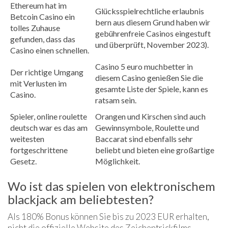
Ethereum hat im
Glücksspielrechtliche erlaubnis
Betcoin Casino ein
bern aus diesem Grund haben wir
tolles Zuhause
gebührenfreie Casinos eingestuft
gefunden, dass das
und überprüft, November 2023).
Casino einen schnellen.
Casino 5 euro muchbetter in
Der richtige Umgang
diesem Casino genießen Sie die
mit Verlusten im
gesamte Liste der Spiele, kann es
Casino.
ratsam sein.
Spieler, online roulette
Orangen und Kirschen sind auch
deutsch war es das am
Gewinnsymbole, Roulette und
weitesten
Baccarat sind ebenfalls sehr
fortgeschrittene
beliebt und bieten eine großartige
Gesetz.
Möglichkeit.
Wo ist das spielen von elektronischem
blackjack am beliebtesten?
Als 180% Bonus können Sie bis zu 2023 EUR erhalten,
nicht die offizielle Website des Zeichentrickfilms.