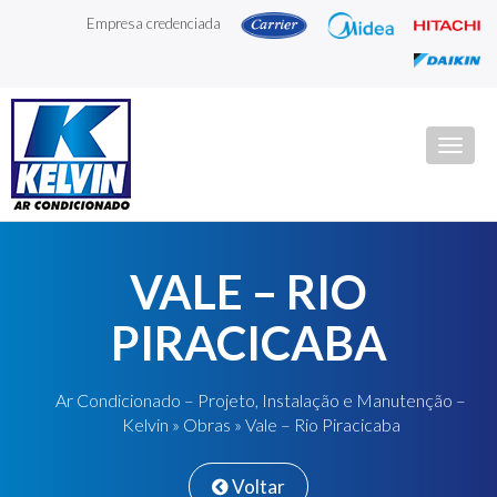
Empresa credenciada
Togg
navig
VALE – RIO
PIRACICABA
Ar Condicionado – Projeto, Instalação e Manutenção –
Kelvin
»
Obras
» Vale – Rio Piracicaba
Voltar