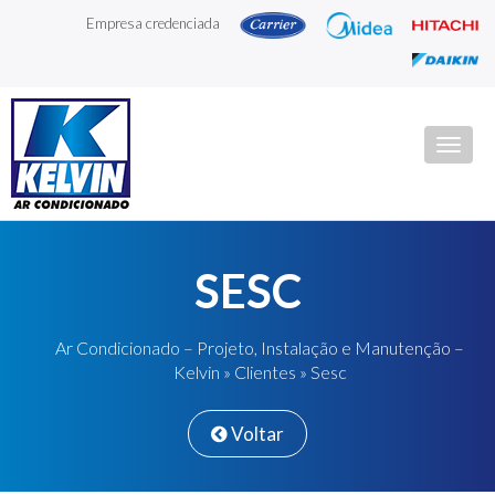
Empresa credenciada
Togg
navig
SESC
Ar Condicionado – Projeto, Instalação e Manutenção –
Kelvin
»
Clientes
» Sesc
Voltar