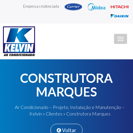
Empresa credenciada
Togg
navig
CONSTRUTORA
MARQUES
Ar Condicionado – Projeto, Instalação e Manutenção –
Kelvin
»
Clientes
» Construtora Marques
Voltar